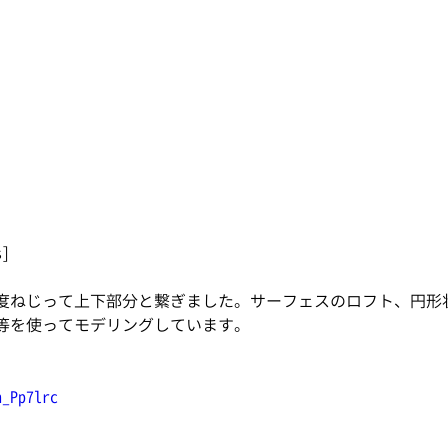
s]
0度ねじって上下部分と繋ぎました。サーフェスのロフト、円形
等を使ってモデリングしています。
h_Pp7lrc