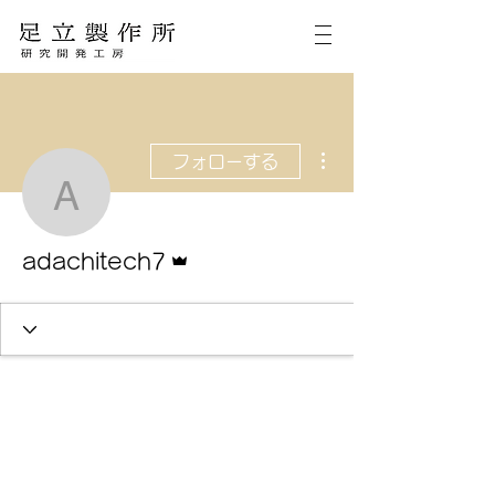
その他
フォローする
adachitech7
管理者
adachitech7