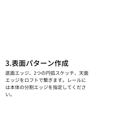
3.表面パターン作成
底面エッジ、2つの円弧スケッチ、天面
エッジをロフトで繋ぎます。レールに
は本体の分割エッジを指定してくださ
い。