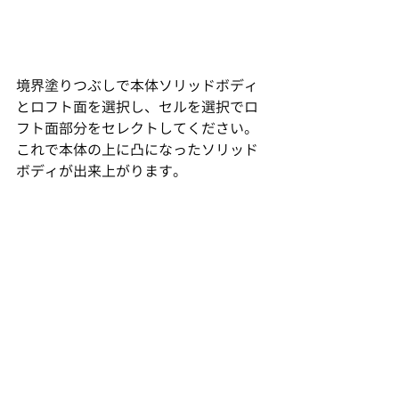
境界塗りつぶしで本体ソリッドボディ
とロフト面を選択し、セルを選択でロ
フト面部分をセレクトしてください。
これで本体の上に凸になったソリッド
ボディが出来上がります。