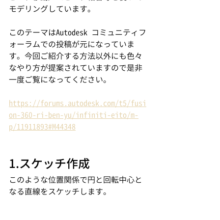
モデリングしています。
このテーマはAutodesk コミュニティフ
ォーラムでの投稿が元になっていま
す。今回ご紹介する方法以外にも色々
なやり方が提案されていますので是非
一度ご覧になってください。
https://forums.autodesk.com/t5/fusi
on-360-ri-ben-yu/infiniti-eito/m-
p/11911893#M44348
1.スケッチ作成
このような位置関係で円と回転中心と
なる直線をスケッチします。